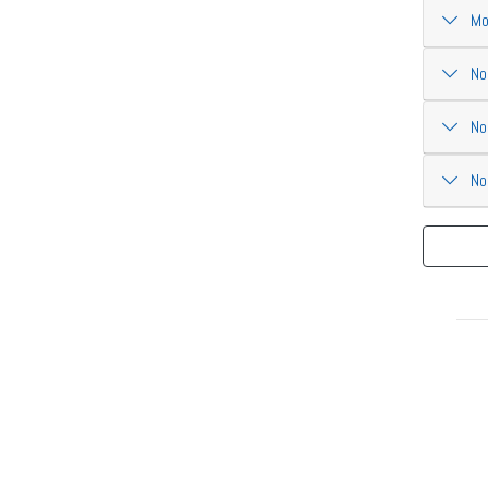
Mot
Nom
Nom
No