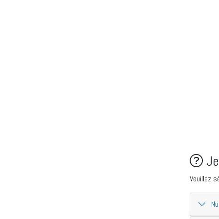
Je
Veuillez s
Num